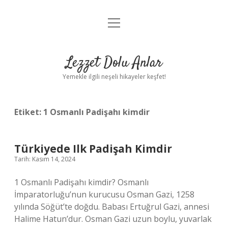
menüyü
Anasayfa
aç
Gizlilik Politikası
Lezzet Dolu Anlar
Yasal Uyarı
Yemekle ilgili neşeli hikayeler keşfet!
Hakkımızda
Etiket:
1 Osmanlı Padişahı kimdir
Türkiyede Ilk Padişah Kimdir
Tarih: Kasım 14, 2024
1 Osmanlı Padişahı kimdir? Osmanlı
İmparatorluğu’nun kurucusu Osman Gazi, 1258
yılında Söğüt’te doğdu. Babası Ertuğrul Gazi, annesi
Halime Hatun’dur. Osman Gazi uzun boylu, yuvarlak