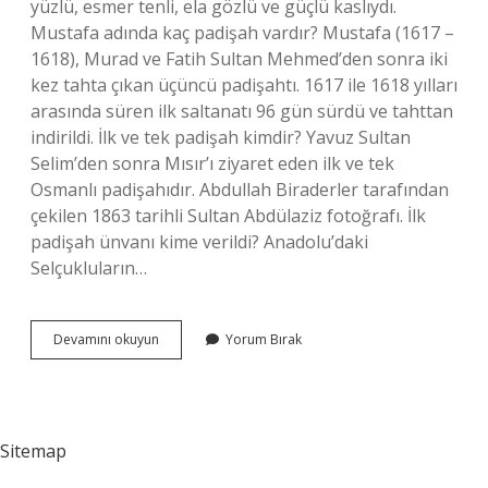
yüzlü, esmer tenli, ela gözlü ve güçlü kaslıydı.
Mustafa adında kaç padişah vardır? Mustafa (1617 –
1618), Murad ve Fatih Sultan Mehmed’den sonra iki
kez tahta çıkan üçüncü padişahtı. 1617 ile 1618 yılları
arasında süren ilk saltanatı 96 gün sürdü ve tahttan
indirildi. İlk ve tek padişah kimdir? Yavuz Sultan
Selim’den sonra Mısır’ı ziyaret eden ilk ve tek
Osmanlı padişahıdır. Abdullah Biraderler tarafından
çekilen 1863 tarihli Sultan Abdülaziz fotoğrafı. İlk
padişah ünvanı kime verildi? Anadolu’daki
Selçukluların…
Türkiyede
Devamını okuyun
Yorum Bırak
Ilk
Padişah
Kimdir
Sitemap