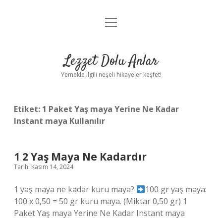
menüyü
Anasayfa
aç
Gizlilik Politikası
Lezzet Dolu Anlar
Yasal Uyarı
Yemekle ilgili neşeli hikayeler keşfet!
Hakkımızda
Etiket:
1 Paket Yaş maya Yerine Ne Kadar
Instant maya Kullanılır
1 2 Yaş Maya Ne Kadardır
Tarih: Kasım 14, 2024
1 yaş maya ne kadar kuru maya?
100 gr yaş maya:
100 x 0,50 = 50 gr kuru maya. (Miktar 0,50 gr) 1
Paket Yaş maya Yerine Ne Kadar Instant maya