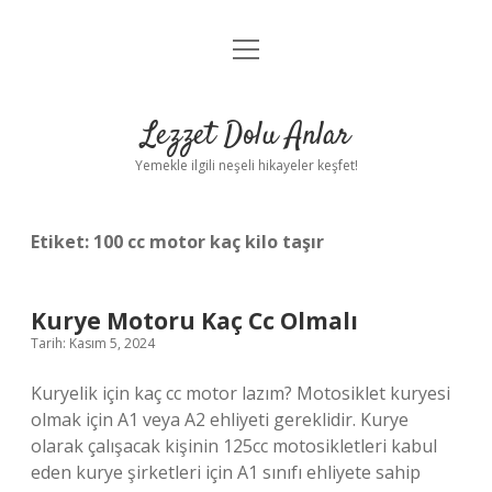
menüyü
Anasayfa
aç
Gizlilik Politikası
Lezzet Dolu Anlar
Yasal Uyarı
Yemekle ilgili neşeli hikayeler keşfet!
Hakkımızda
Etiket:
100 cc motor kaç kilo taşır
Kurye Motoru Kaç Cc Olmalı
Tarih: Kasım 5, 2024
Kuryelik için kaç cc motor lazım? Motosiklet kuryesi
olmak için A1 veya A2 ehliyeti gereklidir. Kurye
olarak çalışacak kişinin 125cc motosikletleri kabul
eden kurye şirketleri için A1 sınıfı ehliyete sahip