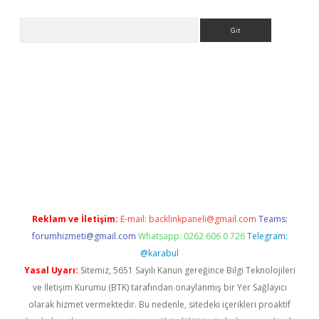
Arama
no/
betexpergir.net
Reklam ve İletişim:
E-mail:
backlinkpaneli@gmail.com
Teams:
forumhizmeti@gmail.com
Whatsapp: 0262 606 0 726
Telegram:
@karabul
Yasal Uyarı:
Sitemiz, 5651 Sayılı Kanun gereğince Bilgi Teknolojileri
ve İletişim Kurumu (BTK) tarafından onaylanmış bir Yer Sağlayıcı
olarak hizmet vermektedir. Bu nedenle, sitedeki içerikleri proaktif