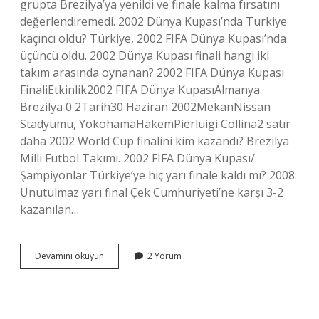
grupta Brezilya’ya yenildi ve finale kalma fırsatını
değerlendiremedi. 2002 Dünya Kupası’nda Türkiye
kaçıncı oldu? Türkiye, 2002 FIFA Dünya Kupası’nda
üçüncü oldu. 2002 Dünya Kupası finali hangi iki
takım arasında oynanan? 2002 FIFA Dünya Kupası
FinaliEtkinlik2002 FIFA Dünya KupasıAlmanya
Brezilya 0 2Tarih30 Haziran 2002MekanNissan
Stadyumu, YokohamaHakemPierluigi Collina2 satır
daha 2002 World Cup finalini kim kazandı? Brezilya
Milli Futbol Takımı. 2002 FIFA Dünya Kupası/
Şampiyonlar Türkiye’ye hiç yarı finale kaldı mı? 2008:
Unutulmaz yarı final Çek Cumhuriyeti’ne karşı 3-2
kazanılan…
2002
Devamını okuyun
2 Yorum
Dünya
Kupası
Yarı
Finalinde