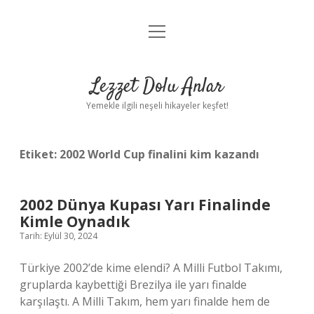
menüyü
Anasayfa
aç
Gizlilik Politikası
Lezzet Dolu Anlar
Yasal Uyarı
Yemekle ilgili neşeli hikayeler keşfet!
Hakkımızda
Etiket:
2002 World Cup finalini kim kazandı
2002 Dünya Kupası Yarı Finalinde
Kimle Oynadık
Tarih: Eylül 30, 2024
Türkiye 2002’de kime elendi? A Milli Futbol Takımı,
gruplarda kaybettiği Brezilya ile yarı finalde
karşılaştı. A Milli Takım, hem yarı finalde hem de