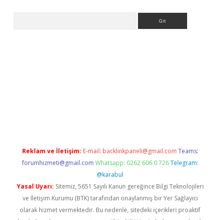
Arama
no/
betexpergir.net
Reklam ve İletişim:
E-mail:
backlinkpaneli@gmail.com
Teams:
forumhizmeti@gmail.com
Whatsapp: 0262 606 0 726
Telegram:
@karabul
Yasal Uyarı:
Sitemiz, 5651 Sayılı Kanun gereğince Bilgi Teknolojileri
ve İletişim Kurumu (BTK) tarafından onaylanmış bir Yer Sağlayıcı
olarak hizmet vermektedir. Bu nedenle, sitedeki içerikleri proaktif