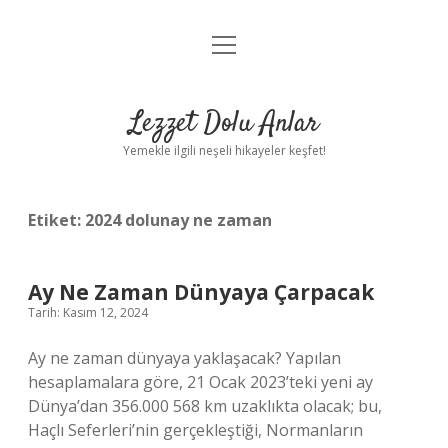
menüyü
Anasayfa
aç
Gizlilik Politikası
Lezzet Dolu Anlar
Yasal Uyarı
Yemekle ilgili neşeli hikayeler keşfet!
Hakkımızda
Etiket:
2024 dolunay ne zaman
Ay Ne Zaman Dünyaya Çarpacak
Tarih: Kasım 12, 2024
Ay ne zaman dünyaya yaklaşacak? Yapılan
hesaplamalara göre, 21 Ocak 2023’teki yeni ay
Dünya’dan 356.000 568 km uzaklıkta olacak; bu,
Haçlı Seferleri’nin gerçekleştiği, Normanların