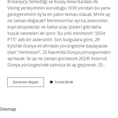
Britanya’yı fethettiği ve Kuzey Amerika’daki ilk
Viking yerleşiminin kurulduğu 1030 yılından bu yana
gezegenimizin Ay’la en yakın teması olacak. Minik ay
ne zaman doğacak? Minimoon’lar ayrıca asteroitler,
kuyrukluyıldızlar ve hatta uzay çöpleri gibi daha
küçük nesneleri de içerir. Bu yılki minimoon “2024
PT5” adlı bir asteroittir. Son bulgulara göre, 29
Eylül’de Dünya etrafındaki yörüngesine başlayacak
olan “minimoon”, 25 Kasım’da Dünya yörüngesinden
ayrılacak. İki ay ne zaman görülecek 2024? Asteroit
Dünya yörüngesinde yalnızca iki ay geçirecek. 25…
Ay
Devamını okuyun
Yorum Bırak
Ne
Zaman
Dünyaya
Çarpacak
Sitemap