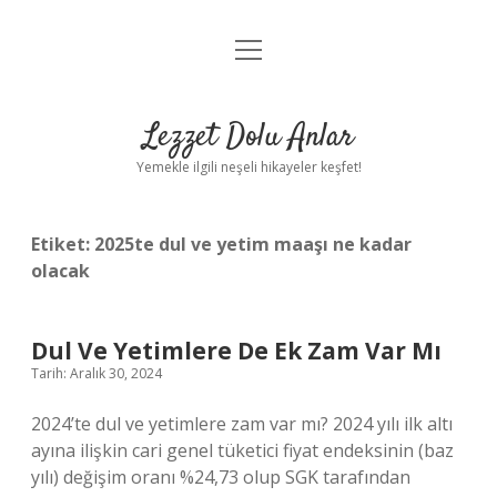
menüyü
Anasayfa
aç
Gizlilik Politikası
Lezzet Dolu Anlar
Yasal Uyarı
Yemekle ilgili neşeli hikayeler keşfet!
Hakkımızda
Etiket:
2025te dul ve yetim maaşı ne kadar
olacak
Dul Ve Yetimlere De Ek Zam Var Mı
Tarih: Aralık 30, 2024
2024’te dul ve yetimlere zam var mı? 2024 yılı ilk altı
ayına ilişkin cari genel tüketici fiyat endeksinin (baz
yılı) değişim oranı %24,73 olup SGK tarafından