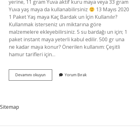
yerine, 11 gram Yuva aktif kuru maya veya 33 gram
Yuva yaş maya da kullanabilirsiniz
13 Mayıs 2020
1 Paket Yaş maya Kaç Bardak un İçin Kullanılır?
Kullanmak isterseniz un miktarına göre
malzemelere ekleyebilirsiniz. 5 su bardağı un için; 1
paket instant maya yeterli kabul edilir. 500 gr una
ne kadar maya konur? Önerilen kullanım: Çeşitli
hamur tarifleri için…
1
Devamını okuyun
Yorum Bırak
2
Yaş
Maya
Ne
Kadardır
Sitemap