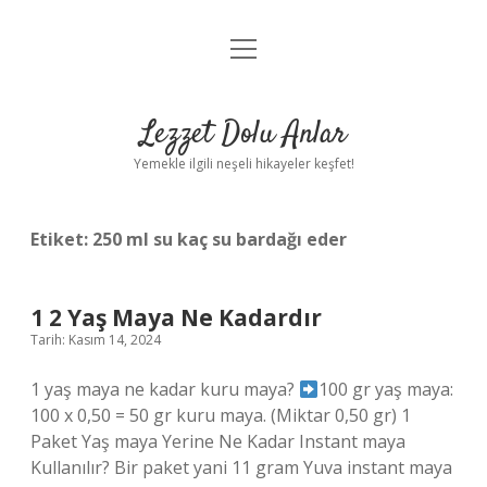
menüyü
Anasayfa
aç
Gizlilik Politikası
Lezzet Dolu Anlar
Yasal Uyarı
Yemekle ilgili neşeli hikayeler keşfet!
Hakkımızda
Etiket:
250 ml su kaç su bardağı eder
1 2 Yaş Maya Ne Kadardır
Tarih: Kasım 14, 2024
1 yaş maya ne kadar kuru maya?
100 gr yaş maya:
100 x 0,50 = 50 gr kuru maya. (Miktar 0,50 gr) 1
Paket Yaş maya Yerine Ne Kadar Instant maya
Kullanılır? Bir paket yani 11 gram Yuva instant maya