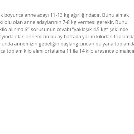
lik boyunca anne adayı 11-13 kg ağırlığındadır. Bunu almak
 kilolu olan anne adaylarının 7-8 kg vermesi gerekir. Bunu
kilo alınmalı?” sorusunun cevabı “yaklaşık 4,5 kg” şeklinde
 5. ayında olan annemizin bu ay haftada yarım kilodan toplamd
 sonunda annemizin gebeliğin başlangıcından bu yana toplamd
ca toplam kilo alımı ortalama 11 ila 14 kilo arasında olmalıdır