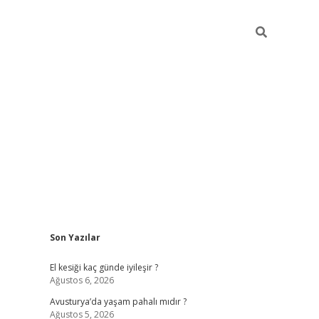
Sidebar
Son Yazılar
ilbet giriş
https://betexpergiris.casino/
betexp
El kesiği kaç günde iyileşir ?
Ağustos 6, 2026
Avusturya’da yaşam pahalı mıdır ?
Ağustos 5, 2026