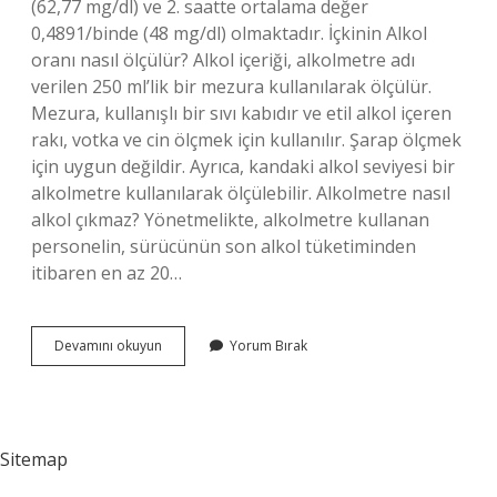
(62,77 mg/dl) ve 2. saatte ortalama değer
0,4891/binde (48 mg/dl) olmaktadır. İçkinin Alkol
oranı nasıl ölçülür? Alkol içeriği, alkolmetre adı
verilen 250 ml’lik bir mezura kullanılarak ölçülür.
Mezura, kullanışlı bir sıvı kabıdır ve etil alkol içeren
rakı, votka ve cin ölçmek için kullanılır. Şarap ölçmek
için uygun değildir. Ayrıca, kandaki alkol seviyesi bir
alkolmetre kullanılarak ölçülebilir. Alkolmetre nasıl
alkol çıkmaz? Yönetmelikte, alkolmetre kullanan
personelin, sürücünün son alkol tüketiminden
itibaren en az 20…
Alkolmetre
Devamını okuyun
Yorum Bırak
Alkolü
Nasıl
Ölçer
Sitemap