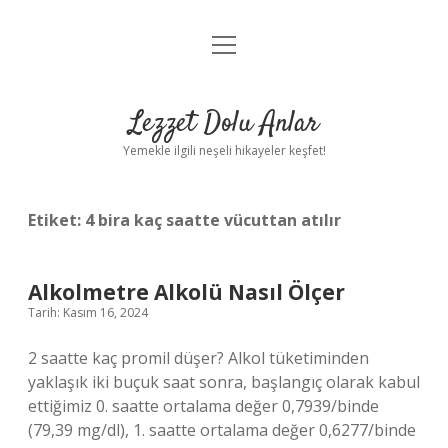
menüyü
Anasayfa
aç
Gizlilik Politikası
Lezzet Dolu Anlar
Yasal Uyarı
Yemekle ilgili neşeli hikayeler keşfet!
Hakkımızda
Etiket:
4 bira kaç saatte vücuttan atılır
Alkolmetre Alkolü Nasıl Ölçer
Tarih: Kasım 16, 2024
2 saatte kaç promil düşer? Alkol tüketiminden
yaklaşık iki buçuk saat sonra, başlangıç ​​olarak kabul
ettiğimiz 0. saatte ortalama değer 0,7939/binde
(79,39 mg/dl), 1. saatte ortalama değer 0,6277/binde