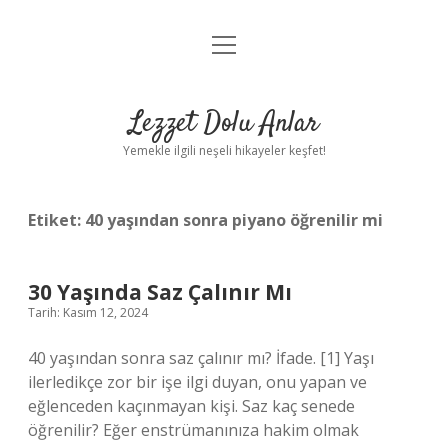
menüyü
Anasayfa
aç
Gizlilik Politikası
Lezzet Dolu Anlar
Yasal Uyarı
Yemekle ilgili neşeli hikayeler keşfet!
Hakkımızda
Etiket:
40 yaşından sonra piyano öğrenilir mi
30 Yaşında Saz Çalınır Mı
Tarih: Kasım 12, 2024
40 yaşından sonra saz çalınır mı? İfade. [1] Yaşı
ilerledikçe zor bir işe ilgi duyan, onu yapan ve
eğlenceden kaçınmayan kişi. Saz kaç senede
öğrenilir? Eğer enstrümanınıza hakim olmak