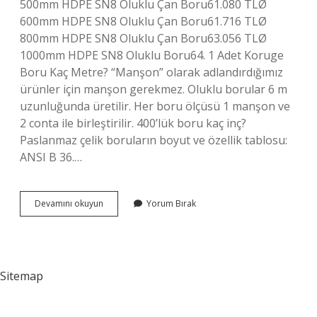
500mm HDPE SN8 Oluklu Çan Boru61.080 TLØ
600mm HDPE SN8 Oluklu Çan Boru61.716 TLØ
800mm HDPE SN8 Oluklu Çan Boru63.056 TLØ
1000mm HDPE SN8 Oluklu Boru64. 1 Adet Koruge
Boru Kaç Metre? “Manşon” olarak adlandırdığımız
ürünler için manşon gerekmez. Oluklu borular 6 m
uzunluğunda üretilir. Her boru ölçüsü 1 manşon ve
2 conta ile birleştirilir. 400’lük boru kaç inç?
Paslanmaz çelik boruların boyut ve özellik tablosu:
ANSI B 36.…
400
Devamını okuyun
Yorum Bırak
Lük
Koruge
Boru
Kaç
Lira
Sitemap