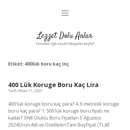
menüyü
Anasayfa
aç
Gizlilik Politikası
Lezzet Dolu Anlar
Yasal Uyarı
Yemekle ilgili neşeli hikayeler keşfet!
Hakkımızda
Etiket:
400lük boru kaç inç
400 Lük Koruge Boru Kaç Lira
Tarih: Nisan 11, 2025
400’lük koruge boru kaç para? 4. 6 metrelik koruge
boru kaç para? 1. 500’lük koruge boru fiyatı ne
kadar? SN8 Oluklu Boru Fiyatları 5 Ağustos
2024Ürün Adı ve ÖzellikleriTam BoyFiyat (TL)Ø