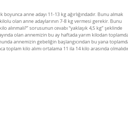
lik boyunca anne adayı 11-13 kg ağırlığındadır. Bunu almak
 kilolu olan anne adaylarının 7-8 kg vermesi gerekir. Bunu
kilo alınmalı?” sorusunun cevabı “yaklaşık 4,5 kg” şeklinde
 5. ayında olan annemizin bu ay haftada yarım kilodan toplamd
 sonunda annemizin gebeliğin başlangıcından bu yana toplamd
ca toplam kilo alımı ortalama 11 ila 14 kilo arasında olmalıdır