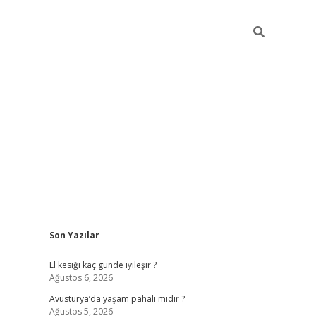
Sidebar
Son Yazılar
ilbet giriş
https://betexpergiris.casino/
betex
El kesiği kaç günde iyileşir ?
Ağustos 6, 2026
Avusturya’da yaşam pahalı mıdır ?
Ağustos 5, 2026