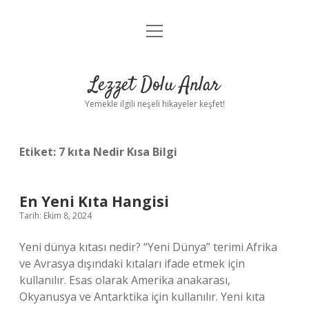
menüyü
Anasayfa
aç
Gizlilik Politikası
Lezzet Dolu Anlar
Yasal Uyarı
Yemekle ilgili neşeli hikayeler keşfet!
Hakkımızda
Etiket:
7 kıta Nedir Kısa Bilgi
En Yeni Kıta Hangisi
Tarih: Ekim 8, 2024
Yeni dünya kıtası nedir? “Yeni Dünya” terimi Afrika
ve Avrasya dışındaki kıtaları ifade etmek için
kullanılır. Esas olarak Amerika anakarası,
Okyanusya ve Antarktika için kullanılır. Yeni kıta