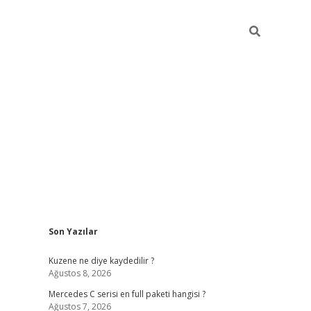
Sidebar
Son Yazılar
ilbet giriş
https://betexpergiris.casino/
betexp
Kuzene ne diye kaydedilir ?
Ağustos 8, 2026
Mercedes C serisi en full paketi hangisi ?
Ağustos 7, 2026