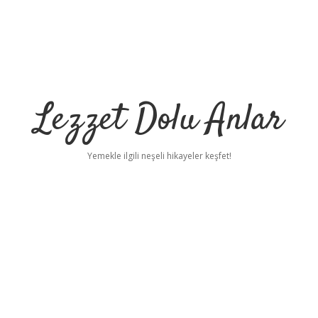
Lezzet Dolu Anlar
Yemekle ilgili neşeli hikayeler keşfet!