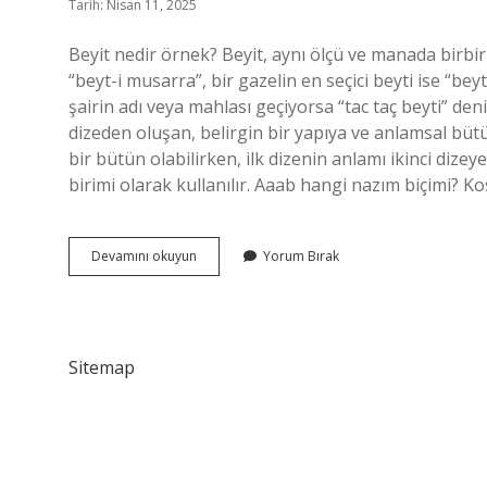
Tarih: Nisan 11, 2025
Beyit nedir örnek? Beyit, aynı ölçü ve manada birbir
“beyt-i musarra”, bir gazelin en seçici beyti ise “beyt-
şairin adı veya mahlası geçiyorsa “tac taç beyti” deni
dizeden oluşan, belirgin bir yapıya ve anlamsal bütün
bir bütün olabilirken, ilk dizenin anlamı ikinci dizeye
birimi olarak kullanılır. Aaab hangi nazım biçimi? 
Beyit
Devamını okuyun
Yorum Bırak
Mi
Beyti
Mi
Sitemap