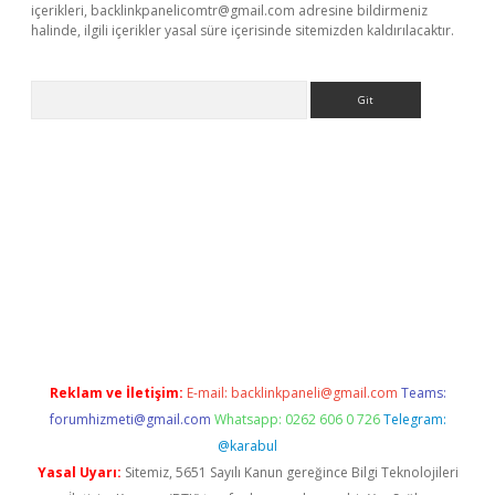
içerikleri,
backlinkpanelicomtr@gmail.com
adresine bildirmeniz
halinde, ilgili içerikler yasal süre içerisinde sitemizden kaldırılacaktır.
Arama
no/
betexpergir.net
Reklam ve İletişim:
E-mail:
backlinkpaneli@gmail.com
Teams:
forumhizmeti@gmail.com
Whatsapp: 0262 606 0 726
Telegram:
@karabul
Yasal Uyarı:
Sitemiz, 5651 Sayılı Kanun gereğince Bilgi Teknolojileri