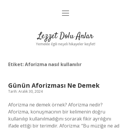
menüyü
Anasayfa
aç
Gizlilik Politikası
Lezzet Dolu Anlar
Yasal Uyarı
Yemekle ilgili neşeli hikayeler keşfet!
Hakkımızda
Etiket:
Aforizma nasıl kullanılır
Günün Aforizması Ne Demek
Tarih: Aralık 30, 2024
Aforizma ne demek örnek? Aforizma nedir?
Aforizma, konuşmacının bir kelimenin doğru
kullanılıp kullanılmadığını sorarak fikir ayrılığını
ifade ettiği bir terimdir. Aforizma: “Bu müziğe ne ad