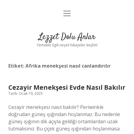
menüyü
Anasayfa
aç
Gizlilik Politikası
Lezzet Dolu Anlar
Yasal Uyarı
Yemekle ilgili neşeli hikayeler keşfet!
Hakkımızda
Etiket:
Afrika menekşesi nasıl canlandırılır
Cezayir Menekşesi Evde Nasıl Bakılır
Tarih: Ocak 19, 2025
Cezayir menekşesi nasıl bakılır? Periwinkle
doğrudan güneş ışığından hoşlanmaz. Bu nedenle
güneş ışığının dik açıyla geldiği ortamlardan uzak
tutmalısınız. Bu çiçek güneş ışığından hoşlanmasa