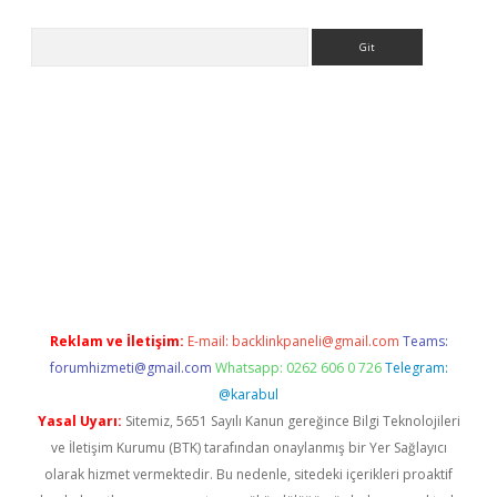
Arama
casino/
betexpergir.net
Reklam ve İletişim:
E-mail:
backlinkpaneli@gmail.com
Teams:
forumhizmeti@gmail.com
Whatsapp: 0262 606 0 726
Telegram:
@karabul
Yasal Uyarı:
Sitemiz, 5651 Sayılı Kanun gereğince Bilgi Teknolojileri
ve İletişim Kurumu (BTK) tarafından onaylanmış bir Yer Sağlayıcı
olarak hizmet vermektedir. Bu nedenle, sitedeki içerikleri proaktif