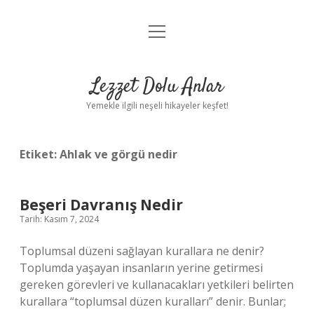
menüyü
Anasayfa
aç
Gizlilik Politikası
Lezzet Dolu Anlar
Yasal Uyarı
Yemekle ilgili neşeli hikayeler keşfet!
Hakkımızda
Etiket:
Ahlak ve görgü nedir
Beşeri Davranış Nedir
Tarih: Kasım 7, 2024
Toplumsal düzeni sağlayan kurallara ne denir?
Toplumda yaşayan insanların yerine getirmesi
gereken görevleri ve kullanacakları yetkileri belirten
kurallara “toplumsal düzen kuralları” denir. Bunlar;