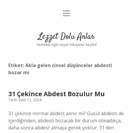
menüyü
Anasayfa
aç
Gizlilik Politikası
Lezzet Dolu Anlar
Yasal Uyarı
Yemekle ilgili neşeli hikayeler keşfet!
Hakkımızda
Etiket:
Akla gelen cinsel düşünceler abdesti
bozar mı
31 Çekince Abdest Bozulur Mu
Tarih: Eylül 13, 2024
31 çekince normal abdest alınır mı? Gusül abdesti de
içerdiğinden, abdesti bozacak bir durum olmadıkça,
daha sonra abdest almaya gerek yoktur. 31 den