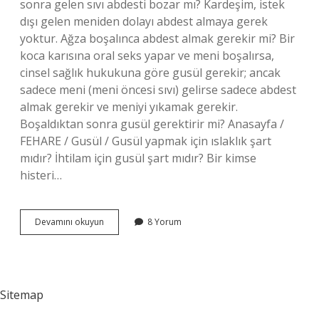
sonra gelen sıvı abdesti bozar mı? Kardeşim, istek
dışı gelen meniden dolayı abdest almaya gerek
yoktur. Ağza boşalınca abdest almak gerekir mi? Bir
koca karısına oral seks yapar ve meni boşalırsa,
cinsel sağlık hukukuna göre gusül gerekir; ancak
sadece meni (meni öncesi sıvı) gelirse sadece abdest
almak gerekir ve meniyi yıkamak gerekir.
Boşaldıktan sonra gusül gerektirir mi? Anasayfa /
FEHARE / Gusül / Gusül yapmak için ıslaklık şart
mıdır? İhtilam için gusül şart mıdır? Bir kimse
histeri…
31
Devamını okuyun
8 Yorum
Çekince
Abdest
Bozulur
Mu
Sitemap