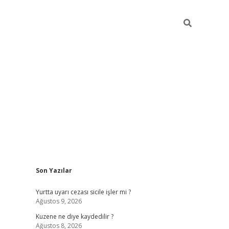
Sidebar
Son Yazılar
ilbet giriş
https://betexpergiris.casino/
betexp
Yurtta uyarı cezası sicile işler mi ?
Ağustos 9, 2026
Kuzene ne diye kaydedilir ?
Ağustos 8, 2026