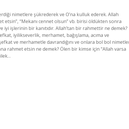
rdiği nimetlere şükrederek ve O’na kulluk ederek. Allah
 etsin”, “Mekanı cennet olsun” vb. birisi öldükten sonra
 iyi işlerinin bir kanıtıdır. Allah’tan bir rahmettir ne demek?
kat, iyilikseverlik, merhamet, bağışlama, acıma ve
, şefkat ve merhametle davrandığını ve onlara bol bol nimetle
 sana rahmet etsin ne demek? Ölen bir kimse için “Allah varsa
ilek…