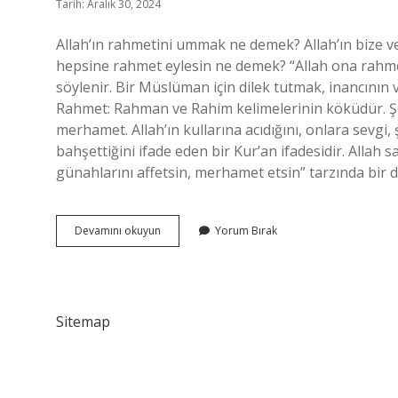
Tarih: Aralık 30, 2024
Allah’ın rahmetini ummak ne demek? Allah’ın bize ve
hepsine rahmet eylesin ne demek? “Allah ona rahmet
söylenir. Bir Müslüman için dilek tutmak, inancının ve
Rahmet: Rahman ve Rahim kelimelerinin köküdür. Şef
merhamet. Allah’ın kullarına acıdığını, onlara sevgi
bahşettiğini ifade eden bir Kur’an ifadesidir. Allah
günahlarını affetsin, merhamet etsin” tarzında bir d
Allah
Devamını okuyun
Yorum Bırak
Katında
Rahmete
Ermek
Ne
Demek
Sitemap