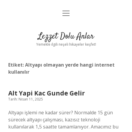
menüyü
Anasayfa
aç
Gizlilik Politikası
Lezzet Dolu Anlar
Yasal Uyarı
Yemekle ilgili neşeli hikayeler keşfet!
Hakkımızda
Etiket:
Altyapı olmayan yerde hangi internet
kullanılır
Alt Yapi Kac Gunde Gelir
Tarih: Nisan 11, 2025
Altyapı işlemi ne kadar sürer? Normalde 15 gün
sürecek altyapı çalışması, kazısız teknoloji
kullanılarak 1,5 saatte tamamlanıyor. Amacımız bu