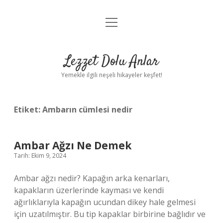
menüyü
Anasayfa
aç
Gizlilik Politikası
Lezzet Dolu Anlar
Yasal Uyarı
Yemekle ilgili neşeli hikayeler keşfet!
Hakkımızda
Etiket:
Ambarın cümlesi nedir
Ambar Ağzı Ne Demek
Tarih: Ekim 9, 2024
Ambar ağzı nedir? Kapağın arka kenarları,
kapakların üzerlerinde kayması ve kendi
ağırlıklarıyla kapağın ucundan dikey hale gelmesi
için uzatılmıştır. Bu tip kapaklar birbirine bağlıdır ve