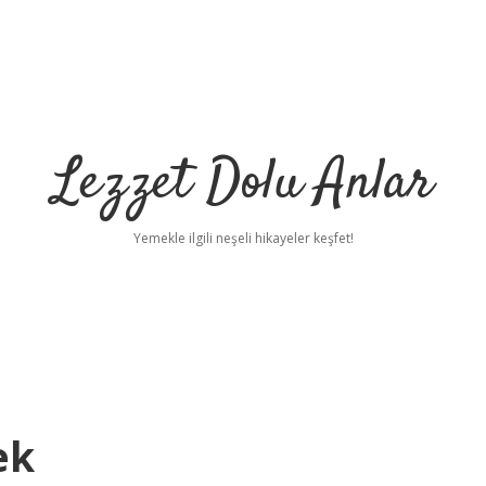
Lezzet Dolu Anlar
Yemekle ilgili neşeli hikayeler keşfet!
ek