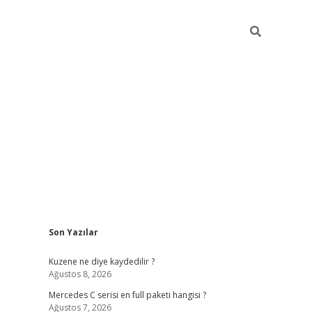
Sidebar
Son Yazılar
ilbet giriş
https://betexpergiris.casino/
betexp
Kuzene ne diye kaydedilir ?
Ağustos 8, 2026
Mercedes C serisi en full paketi hangisi ?
Ağustos 7, 2026