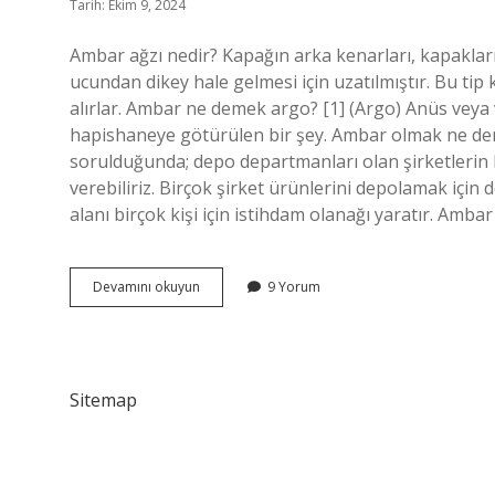
Tarih: Ekim 9, 2024
Ambar ağzı nedir? Kapağın arka kenarları, kapakları
ucundan dikey hale gelmesi için uzatılmıştır. Bu tip 
alırlar. Ambar ne demek argo? [1] (Argo) Anüs veya
hapishaneye götürülen bir şey. Ambar olmak ne deme
sorulduğunda; depo departmanları olan şirketlerin 
verebiliriz. Birçok şirket ürünlerini depolamak için
alanı birçok kişi için istihdam olanağı yaratır. Amba
Ambar
Devamını okuyun
9 Yorum
Ağzı
Ne
Demek
Sitemap