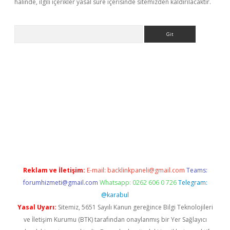
halinde, ilgili içerikler yasal süre içerisinde sitemizden kaldırılacaktır.
Arama
is.casino/
betexpergir.net
Reklam ve İletişim:
E-mail:
backlinkpaneli@gmail.com
Teams:
forumhizmeti@gmail.com
Whatsapp: 0262 606 0 726
Telegram:
@karabul
Yasal Uyarı:
Sitemiz, 5651 Sayılı Kanun gereğince Bilgi Teknolojileri
ve İletişim Kurumu (BTK) tarafından onaylanmış bir Yer Sağlayıcı