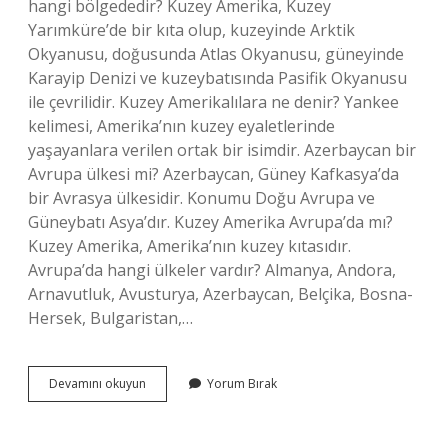
hangi bölgededir? Kuzey Amerika, Kuzey
Yarımküre’de bir kıta olup, kuzeyinde Arktik
Okyanusu, doğusunda Atlas Okyanusu, güneyinde
Karayip Denizi ve kuzeybatısında Pasifik Okyanusu
ile çevrilidir. Kuzey Amerikalılara ne denir? Yankee
kelimesi, Amerika’nın kuzey eyaletlerinde
yaşayanlara verilen ortak bir isimdir. Azerbaycan bir
Avrupa ülkesi mi? Azerbaycan, Güney Kafkasya’da
bir Avrasya ülkesidir. Konumu Doğu Avrupa ve
Güneybatı Asya’dır. Kuzey Amerika Avrupa’da mı?
Kuzey Amerika, Amerika’nın kuzey kıtasıdır.
Avrupa’da hangi ülkeler vardır? Almanya, Andora,
Arnavutluk, Avusturya, Azerbaycan, Belçika, Bosna-
Hersek, Bulgaristan,…
Kuzey
Devamını okuyun
Yorum Bırak
Amerika
Avrupa
Ülkesi