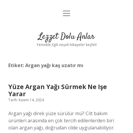
menüyü
Anasayfa
aç
Gizlilik Politikası
Lezzet Dolu Anlar
Yasal Uyarı
Yemekle ilgili neşeli hikayeler keşfet!
Hakkımızda
Etiket:
Argan yağı kaş uzatır mı
Yüze Argan Yağı Sürmek Ne Işe
Yarar
Tarih: Kasım 14, 2024
Argan yağı direk yüze sürülür mü? Cilt bakım
ürünleri arasında en çok tercih edilenlerden biri
olan argan yağı, doğrudan cilde uygulanabiliyor.