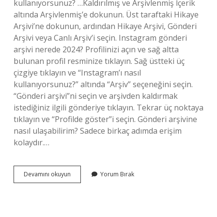
kullanıyorsunuz? …Kaldırılmış ve Arşivlenmiş İçerik
altında Arşivlenmiş’e dokunun. Üst taraftaki Hikaye
Arşivi’ne dokunun, ardından Hikaye Arşivi, Gönderi
Arşivi veya Canlı Arşiv’i seçin. Instagram gönderi
arşivi nerede 2024? Profilinizi açın ve sağ altta
bulunan profil resminize tıklayın. Sağ üstteki üç
çizgiye tıklayın ve “Instagram’ı nasıl
kullanıyorsunuz?” altında “Arşiv” seçeneğini seçin.
“Gönderi arşivi”ni seçin ve arşivden kaldırmak
istediğiniz ilgili gönderiye tıklayın. Tekrar üç noktaya
tıklayın ve “Profilde göster”i seçin. Gönderi arşivine
nasıl ulaşabilirim? Sadece birkaç adımda erişim
kolaydır.…
Arşivlenen
Devamını okuyun
Yorum Bırak
Gönderi
Nasıl
Geri
Gelir