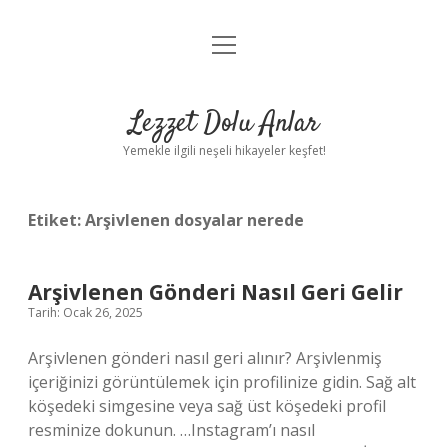
menüyü
Anasayfa
aç
Gizlilik Politikası
Lezzet Dolu Anlar
Yasal Uyarı
Yemekle ilgili neşeli hikayeler keşfet!
Hakkımızda
Etiket:
Arşivlenen dosyalar nerede
Arşivlenen Gönderi Nasıl Geri Gelir
Tarih: Ocak 26, 2025
Arşivlenen gönderi nasıl geri alınır? Arşivlenmiş
içeriğinizi görüntülemek için profilinize gidin. Sağ alt
köşedeki simgesine veya sağ üst köşedeki profil
resminize dokunun. …Instagram’ı nasıl