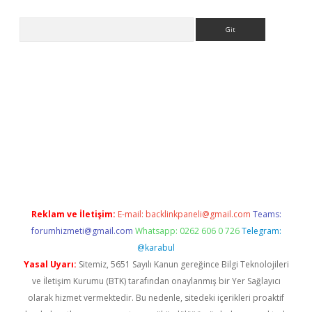
Arama
no/
betexpergir.net
Reklam ve İletişim:
E-mail:
backlinkpaneli@gmail.com
Teams:
forumhizmeti@gmail.com
Whatsapp: 0262 606 0 726
Telegram:
@karabul
Yasal Uyarı:
Sitemiz, 5651 Sayılı Kanun gereğince Bilgi Teknolojileri
ve İletişim Kurumu (BTK) tarafından onaylanmış bir Yer Sağlayıcı
olarak hizmet vermektedir. Bu nedenle, sitedeki içerikleri proaktif