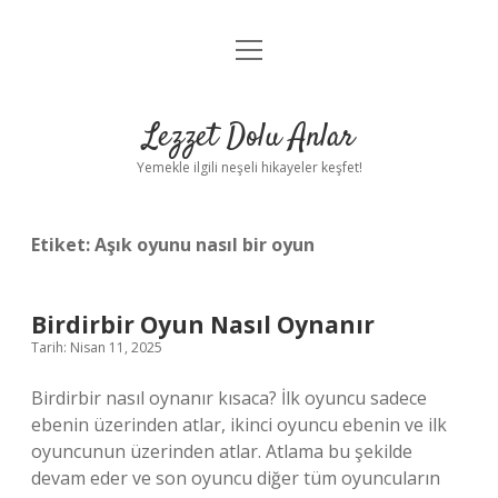
menüyü
Anasayfa
aç
Gizlilik Politikası
Lezzet Dolu Anlar
Yasal Uyarı
Yemekle ilgili neşeli hikayeler keşfet!
Hakkımızda
Etiket:
Aşık oyunu nasıl bir oyun
Birdirbir Oyun Nasıl Oynanır
Tarih: Nisan 11, 2025
Birdirbir nasıl oynanır kısaca? İlk oyuncu sadece
ebenin üzerinden atlar, ikinci oyuncu ebenin ve ilk
oyuncunun üzerinden atlar. Atlama bu şekilde
devam eder ve son oyuncu diğer tüm oyuncuların