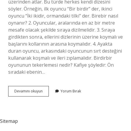
üzerinden atlar. Bu türde herkes kendi dizesini
söyler. Örneğin, ilk oyuncu “Bir birdir” der, ikinci
oyuncu “İki ikidir, ormandaki tilki” der. Birebir nasıl
oynanır? 2. Oyuncular, aralarında en az bir metre
mesafe olacak şekilde sıraya dizilmelidir. 3. Sıraya
girdikten sonra, ellerini dizlerinin üzerine koymalı ve
başlarını kollarının arasına koymalıdır. 4. Ayakta
duran oyuncu, arkasındaki oyuncunun sırt desteğini
kullanarak koşmalı ve ileri zıplamalıdır. Birdirbir
oyununun tekerlemesi nedir? Kafiye şöyledir: Ön
sıradaki ebenin…
Birdirbir
Devamını okuyun
Yorum Bırak
Oyun
Nasıl
Oynanır
Sitemap