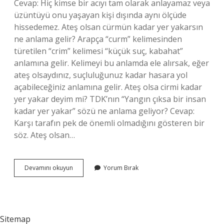
Cevap: Hiç kimse bir acıyı tam olarak anlayamaz veya
üzüntüyü onu yaşayan kişi dışında aynı ölçüde
hissedemez. Ateş olsan cürmün kadar yer yakarsın
ne anlama gelir? Arapça “curm” kelimesinden
türetilen “crim” kelimesi “küçük suç, kabahat”
anlamına gelir. Kelimeyi bu anlamda ele alırsak, eğer
ateş olsaydınız, suçluluğunuz kadar hasara yol
açabileceğiniz anlamına gelir. Ateş olsa cirmi kadar
yer yakar deyim mi? TDK’nın “Yangın çıksa bir insan
kadar yer yakar” sözü ne anlama geliyor? Cevap:
Karşı tarafın pek de önemli olmadığını gösteren bir
söz. Ateş olsan…
Ateş
Devamını okuyun
Yorum Bırak
Olsan
Düştüğün
Yeri
Yakarsın
Ne
Sitemap
Demek