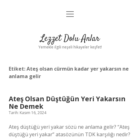
menüyü
Anasayfa
aç
Gizlilik Politikası
Lezzet Dolu Anlar
Yasal Uyarı
Yemekle ilgili neşeli hikayeler keşfet!
Hakkımızda
Etiket:
Ateş olsan cürmün kadar yer yakarsın ne
anlama gelir
Ateş Olsan Düştüğün Yeri Yakarsın
Ne Demek
Tarih: Kasım 16, 2024
Ateş düştüğü yeri yakar sözü ne anlama gelir? “Ateş
düştüğü yeri yakar” atasözünün TDK karşılığı nedir?