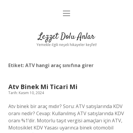
menüyü
Anasayfa
aç
Gizlilik Politikası
Lezzet Dolu Anlar
Yasal Uyarı
Yemekle ilgili neşeli hikayeler keşfet!
Hakkımızda
Etiket:
ATV hangi araç sınıfına girer
Atv Binek Mi Ticari Mi
Tarih: Kasım 10, 2024
Atv binek bir araç mıdır? Soru: ATV satışlarında KDV
oranı nedir? Cevap: Kullanılmış ATV satışlarında KDV
oranı %1’dir. Motorlu taşıt vergisi amaçları için ATV,
Motosiklet KDV Yasası uyarınca binek otomobil