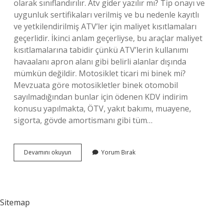
olarak sınıflandırılır. Atv gider yazılır mı? Tip onayı ve
uygunluk sertifikaları verilmiş ve bu nedenle kayıtlı
ve yetkilendirilmiş ATV’ler için maliyet kısıtlamaları
geçerlidir. İkinci anlam geçerliyse, bu araçlar maliyet
kısıtlamalarına tabidir çünkü ATV’lerin kullanımı
havaalanı apron alanı gibi belirli alanlar dışında
mümkün değildir. Motosiklet ticari mi binek mi?
Mevzuata göre motosikletler binek otomobil
sayılmadığından bunlar için ödenen KDV indirim
konusu yapılmakta, ÖTV, yakıt bakımı, muayene,
sigorta, gövde amortismanı gibi tüm…
Atv
Devamını okuyun
Yorum Bırak
Binek
Mi
Ticari
Mi
Sitemap