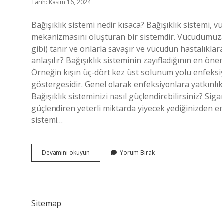
Tarih: Kasım 16, 2024
Bağışıklık sistemi nedir kısaca? Bağışıklık sistem
mekanizmasını oluşturan bir sistemdir. Vücudumuza
gibi) tanır ve onlarla savaşır ve vücudun hastalıklara
anlaşılır? Bağışıklık sisteminin zayıfladığının en öne
Örneğin kışın üç-dört kez üst solunum yolu enfeksi
göstergesidir. Genel olarak enfeksiyonlara yatkınlık z
Bağışıklık sisteminizi nasıl güçlendirebilirsiniz? Sig
güçlendiren yeterli miktarda yiyecek yediğinizden em
sistemi…
Bağışıklık
Devamını okuyun
Yorum Bırak
Sistemi
Nedir
Ve
Özellikleri
Sitemap