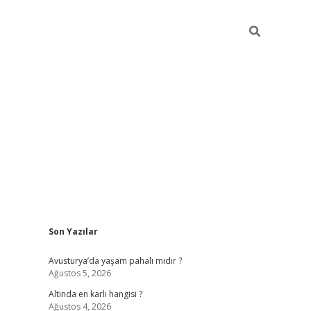
Sidebar
Son Yazılar
ilbet giriş
https://betexpergiris.casino/
betexp
Avusturya’da yaşam pahalı mıdır ?
Ağustos 5, 2026
Altında en karlı hangisi ?
Ağustos 4, 2026