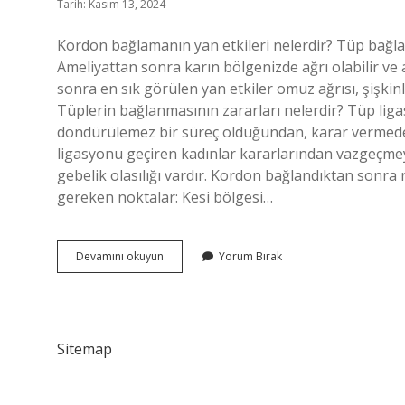
Tarih: Kasım 13, 2024
Kordon bağlamanın yan etkileri nelerdir? Tüp bağlat
Ameliyattan sonra karın bölgenizde ağrı olabilir ve
sonra en sık görülen yan etkiler omuz ağrısı, şişkin
Tüplerin bağlanmasının zararları nelerdir? Tüp ligasy
döndürülemez bir süreç olduğundan, karar vermeden
ligasyonu geçiren kadınlar kararlarından vazgeçmey
gebelik olasılığı vardır. Kordon bağlandıktan sonra 
gereken noktalar: Kesi bölgesi…
Tüplerin
Devamını okuyun
Yorum Bırak
Bağlanması
Kilo
Aldırır
Mı
Sitemap