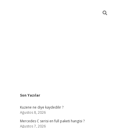
Sidebar
Son Yazılar
ilbet giriş
https://betexpergiris.casino/
betexp
Kuzene ne diye kaydedilir ?
Ağustos 8, 2026
Mercedes C serisi en full paketi hangisi ?
Ağustos 7, 2026