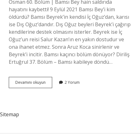
Osman 60. Bölüm | Bamsı Bey hain saldırıda
hayatını kaybetti! 9 Eylül 2021 Bamsı Bey’i kim
öldürdü? Bamsı Beyrek’in kendisi İç Oğuz’dan, karısı
ise Dış Oğuz’dandır. Dış Oğuz beyleri Beyrek’i çağırıp
kendilerine destek olmasını isterler. Beyrek ise İç
Oğuz’un reisi Salur Kazan’ın en yakın dostudur ve
ona ihanet etmez. Sonra Aruz Koca sinirlenir ve
Beyrek’i incitir. Bamsı kaçıncı bölüm dönüyor? Diriliş
Ertuğrul 37. Bölüm – Bamsı kabileye döndü…
Bamsı
Devamını okuyun
2 Yorum
Hangi
Bölümde
Öldü
Sitemap