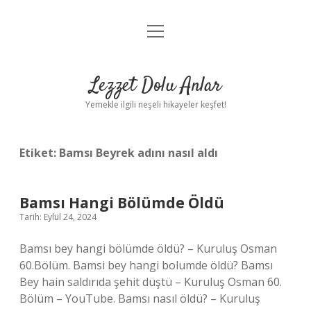
menüyü
Anasayfa
aç
Gizlilik Politikası
Lezzet Dolu Anlar
Yasal Uyarı
Yemekle ilgili neşeli hikayeler keşfet!
Hakkımızda
Etiket:
Bamsı Beyrek adını nasıl aldı
Bamsı Hangi Bölümde Öldü
Tarih: Eylül 24, 2024
Bamsı bey hangi bölümde öldü? – Kuruluş Osman
60.Bölüm. Bamsi bey hangi bolumde öldü? Bamsı
Bey hain saldırıda şehit düştü – Kuruluş Osman 60.
Bölüm – YouTube. Bamsı nasıl öldü? – Kuruluş