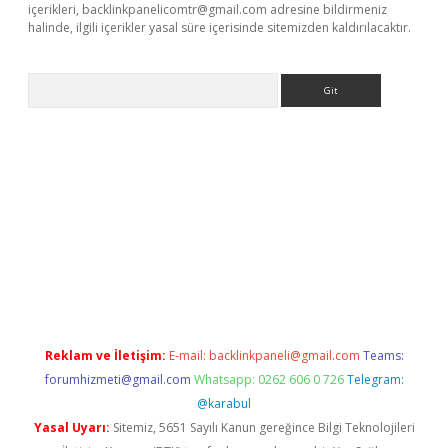
içerikleri,
backlinkpanelicomtr@gmail.com
adresine bildirmeniz
halinde, ilgili içerikler yasal süre içerisinde sitemizden kaldırılacaktır.
Arama
no/
betexpergir.net
Reklam ve İletişim:
E-mail:
backlinkpaneli@gmail.com
Teams:
forumhizmeti@gmail.com
Whatsapp: 0262 606 0 726
Telegram:
@karabul
Yasal Uyarı:
Sitemiz, 5651 Sayılı Kanun gereğince Bilgi Teknolojileri