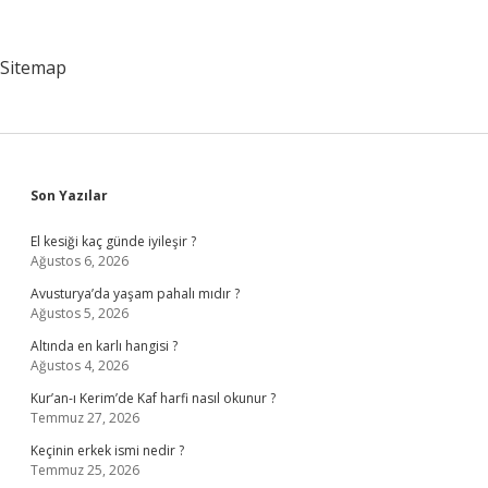
Için
Hangi
Bölümü
Sitemap
Okumak
Gerekiyor
Sidebar
Son Yazılar
El kesiği kaç günde iyileşir ?
Ağustos 6, 2026
Avusturya’da yaşam pahalı mıdır ?
Ağustos 5, 2026
Altında en karlı hangisi ?
Ağustos 4, 2026
Kur’an-ı Kerim’de Kaf harfi nasıl okunur ?
Temmuz 27, 2026
Keçinin erkek ismi nedir ?
Temmuz 25, 2026