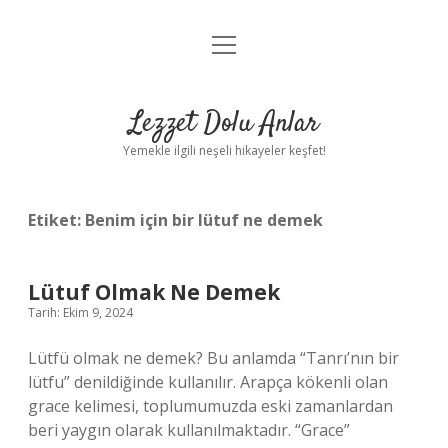
menüyü
Anasayfa
aç
Gizlilik Politikası
Lezzet Dolu Anlar
Yasal Uyarı
Yemekle ilgili neşeli hikayeler keşfet!
Hakkımızda
Etiket:
Benim için bir lütuf ne demek
Lütuf Olmak Ne Demek
Tarih: Ekim 9, 2024
Lütfü olmak ne demek? Bu anlamda “Tanrı’nın bir
lütfu” denildiğinde kullanılır. Arapça kökenli olan
grace kelimesi, toplumumuzda eski zamanlardan
beri yaygın olarak kullanılmaktadır. “Grace”