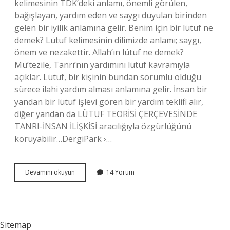
kelimesinin TDK’deki anlamı, önemli görülen,
bağışlayan, yardım eden ve saygı duyulan birinden
gelen bir iyilik anlamına gelir. Benim için bir lütuf ne
demek? Lütuf kelimesinin dilimizde anlamı; saygı,
önem ve nezakettir. Allah’ın lütuf ne demek?
Mu’tezile, Tanrı’nın yardımını lütuf kavramıyla
açıklar. Lütuf, bir kişinin bundan sorumlu olduğu
sürece ilahi yardım alması anlamına gelir. İnsan bir
yandan bir lütuf işlevi gören bir yardım teklifi alır,
diğer yandan da LÜTUF TEORİSİ ÇERÇEVESİNDE
TANRI-İNSAN İLİŞKİSİ aracılığıyla özgürlüğünü
koruyabilir…DergiPark ›…
Lütuf
Devamını okuyun
14 Yorum
Olmak
Ne
Demek
Sitemap