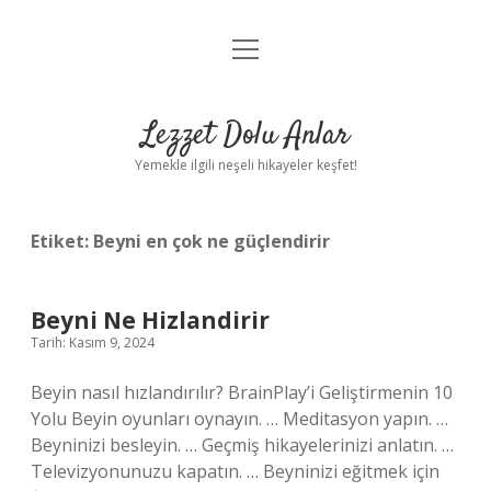
menüyü
Anasayfa
aç
Gizlilik Politikası
Lezzet Dolu Anlar
Yasal Uyarı
Yemekle ilgili neşeli hikayeler keşfet!
Hakkımızda
Etiket:
Beyni en çok ne güçlendirir
Beyni Ne Hizlandirir
Tarih: Kasım 9, 2024
Beyin nasıl hızlandırılır? BrainPlay’i Geliştirmenin 10
Yolu Beyin oyunları oynayın. … Meditasyon yapın. …
Beyninizi besleyin. … Geçmiş hikayelerinizi anlatın. …
Televizyonunuzu kapatın. … Beyninizi eğitmek için