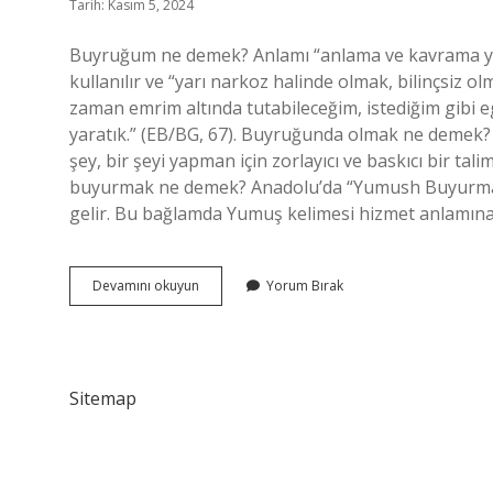
Tarih: Kasım 5, 2024
Buyruğum ne demek? Anlamı “anlama ve kavrama yet
kullanılır ve “yarı narkoz halinde olmak, bilinçsiz o
zaman emrim altında tutabileceğim, istediğim gibi e
yaratık.” (EB/BG, 67). Buyruğunda olmak ne demek? 
şey, bir şeyi yapman için zorlayıcı ve baskıcı bir ta
buyurmak ne demek? Anadolu’da “Yumush Buyurmak”
gelir. Bu bağlamda Yumuş kelimesi hizmet anlamına 
Kafana
Devamını okuyun
Yorum Bırak
Buyruksun
Ne
Demek
Sitemap