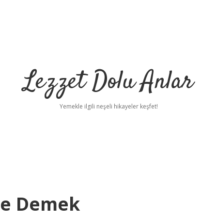
Lezzet Dolu Anlar
Yemekle ilgili neşeli hikayeler keşfet!
Ne Demek