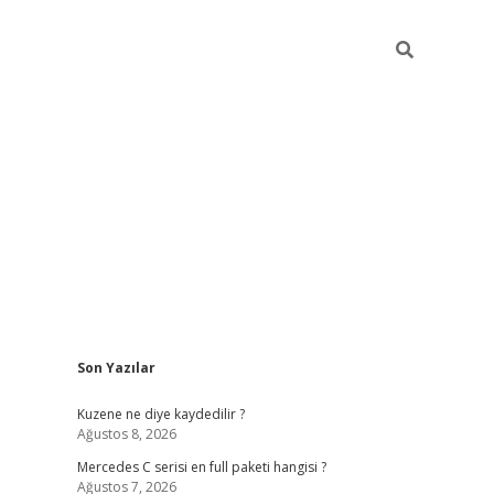
Sidebar
Son Yazılar
ilbet giriş
https://betexpergiris.casino/
betexpe
Kuzene ne diye kaydedilir ?
Ağustos 8, 2026
Mercedes C serisi en full paketi hangisi ?
Ağustos 7, 2026