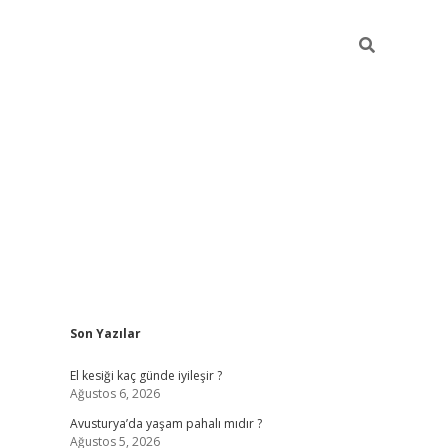
Sidebar
Son Yazılar
ilbet giriş
https://betexp
El kesiği kaç günde iyileşir ?
Ağustos 6, 2026
Avusturya’da yaşam pahalı mıdır ?
Ağustos 5, 2026