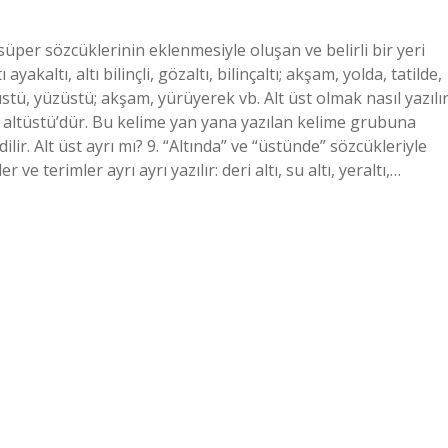
 süper sözcüklerinin eklenmesiyle oluşan ve belirli bir yeri
yakaltı, altı bilinçli, gözaltı, bilinçaltı; akşam, yolda, tatilde,
tü, yüzüstü; akşam, yürüyerek vb. Alt üst olmak nasıl yazılı
 altüstü’dür. Bu kelime yan yana yazılan kelime grubuna
dilir. Alt üst ayrı mı? 9. “Altında” ve “üstünde” sözcükleriyle
 ve terimler ayrı ayrı yazılır: deri altı, su altı, yeraltı,…