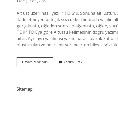
Tarih: Şubat 1, 2025
Alt üst üzeri nasıl yazılır TDK? 9. Sonuna alt, üstün,
ifade etmeyen birleşik sözcükler bir arada yazılır: altı a
gerçeküstü, öğleden sonra, olağanüstü, öğlen, suçüs
TDK? TDK’ya göre Altüstü kelimesinin doğru yazımı
aittir. Ayrı ayrı yazılması yazım hatası olarak kabul e
oluşturulan ve belirli bir yeri belirten bileşik sözcükler
Alt
Devamını okuyun
Yorum Bırak
Üst
Mü
Alt
Üst
Mü
Sitemap