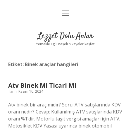
menüyü
Anasayfa
aç
Gizlilik Politikası
Lezzet Dolu Anlar
Yasal Uyarı
Yemekle ilgili neşeli hikayeler keşfet!
Hakkımızda
Etiket:
Binek araçlar hangileri
Atv Binek Mi Ticari Mi
Tarih: Kasım 10, 2024
Atv binek bir araç mıdır? Soru: ATV satışlarında KDV
oranı nedir? Cevap: Kullanılmış ATV satışlarında KDV
oranı %1’dir. Motorlu taşıt vergisi amaçları için ATV,
Motosiklet KDV Yasası uyarınca binek otomobil