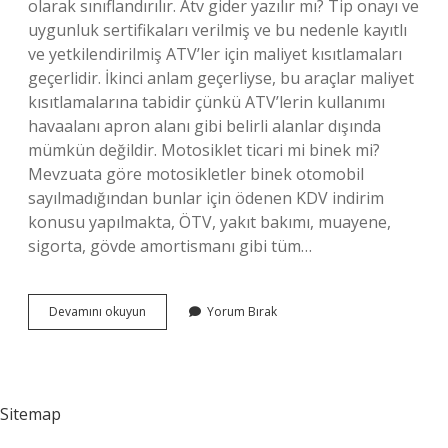
olarak sınıflandırılır. Atv gider yazılır mı? Tip onayı ve
uygunluk sertifikaları verilmiş ve bu nedenle kayıtlı
ve yetkilendirilmiş ATV’ler için maliyet kısıtlamaları
geçerlidir. İkinci anlam geçerliyse, bu araçlar maliyet
kısıtlamalarına tabidir çünkü ATV’lerin kullanımı
havaalanı apron alanı gibi belirli alanlar dışında
mümkün değildir. Motosiklet ticari mi binek mi?
Mevzuata göre motosikletler binek otomobil
sayılmadığından bunlar için ödenen KDV indirim
konusu yapılmakta, ÖTV, yakıt bakımı, muayene,
sigorta, gövde amortismanı gibi tüm…
Atv
Devamını okuyun
Yorum Bırak
Binek
Mi
Ticari
Mi
Sitemap