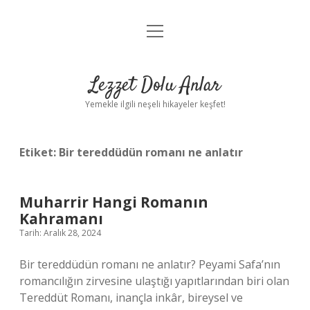
menüyü
Anasayfa
aç
Gizlilik Politikası
Lezzet Dolu Anlar
Yasal Uyarı
Yemekle ilgili neşeli hikayeler keşfet!
Hakkımızda
Etiket:
Bir tereddüdün romanı ne anlatır
Muharrir Hangi Romanın
Kahramanı
Tarih: Aralık 28, 2024
Bir tereddüdün romanı ne anlatır? Peyami Safa’nın
romancılığın zirvesine ulaştığı yapıtlarından biri olan
Tereddüt Romanı, inançla inkâr, bireysel ve