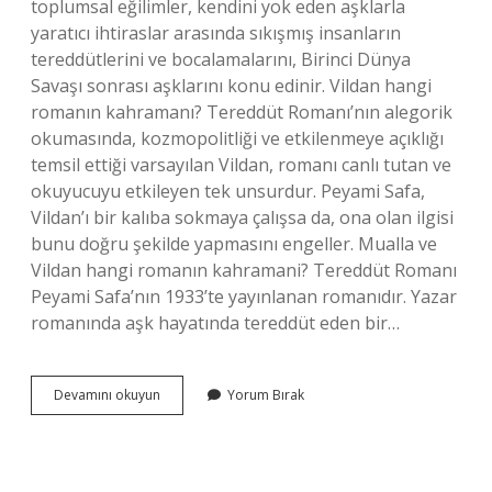
toplumsal eğilimler, kendini yok eden aşklarla
yaratıcı ihtiraslar arasında sıkışmış insanların
tereddütlerini ve bocalamalarını, Birinci Dünya
Savaşı sonrası aşklarını konu edinir. Vildan hangi
romanın kahramanı? Tereddüt Romanı’nın alegorik
okumasında, kozmopolitliği ve etkilenmeye açıklığı
temsil ettiği varsayılan Vildan, romanı canlı tutan ve
okuyucuyu etkileyen tek unsurdur. Peyami Safa,
Vildan’ı bir kalıba sokmaya çalışsa da, ona olan ilgisi
bunu doğru şekilde yapmasını engeller. Mualla ve
Vildan hangi romanın kahramani? Tereddüt Romanı
Peyami Safa’nın 1933’te yayınlanan romanıdır. Yazar
romanında aşk hayatında tereddüt eden bir…
Muharrir
Devamını okuyun
Yorum Bırak
Hangi
Romanın
Kahramanı