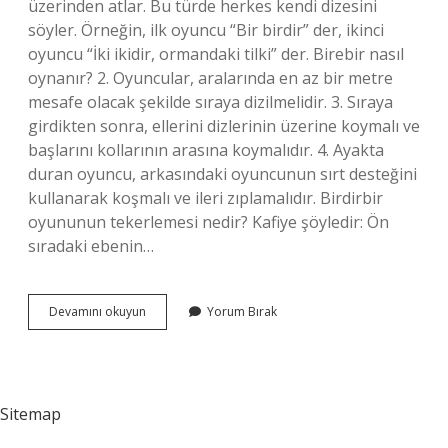
üzerinden atlar. Bu türde herkes kendi dizesini
söyler. Örneğin, ilk oyuncu “Bir birdir” der, ikinci
oyuncu “İki ikidir, ormandaki tilki” der. Birebir nasıl
oynanır? 2. Oyuncular, aralarında en az bir metre
mesafe olacak şekilde sıraya dizilmelidir. 3. Sıraya
girdikten sonra, ellerini dizlerinin üzerine koymalı ve
başlarını kollarının arasına koymalıdır. 4. Ayakta
duran oyuncu, arkasındaki oyuncunun sırt desteğini
kullanarak koşmalı ve ileri zıplamalıdır. Birdirbir
oyununun tekerlemesi nedir? Kafiye şöyledir: Ön
sıradaki ebenin…
Birdirbir
Devamını okuyun
Yorum Bırak
Oyun
Nasıl
Oynanır
Sitemap