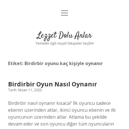
menüyü
Anasayfa
aç
Gizlilik Politikası
Lezzet Dolu Anlar
Yasal Uyarı
Yemekle ilgili neşeli hikayeler keşfet!
Hakkımızda
Etiket:
Birdirbir oyunu kaç kişiyle oynanır
Birdirbir Oyun Nasıl Oynanır
Tarih: Nisan 11, 2025
Birdirbir nasıl oynanır kısaca? İlk oyuncu sadece
ebenin üzerinden atlar, ikinci oyuncu ebenin ve ilk
oyuncunun üzerinden atlar. Atlama bu şekilde
devam eder ve son oyuncu diğer tüm oyuncuların