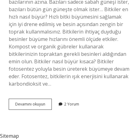
bazılarının azına. Bazıları sadece sabah güneşi ister,
bazıları bütün gün güneşte olmak ister… Bitkiler en
hızlı nasıl büyür? Hızlı bitki büyümesini sağlamak
için iyi drene edilmiş ve besin açısından zengin bir
toprak kullanmalısınız. Bitkilerin ihtiyaç duyduğu
besinler büyüme hızlarını önemli ölçüde etkiler.
Kompost ve organik gübreler kullanarak
bitkilerinizin topraktan gerekli besinleri aldığından
emin olun. Bitkiler nasıl büyür kısaca? Bitkiler
fotosentez yoluyla besin üreterek büyümeye devam
eder. Fotosentez, bitkilerin ışık enerjisini kullanarak
karbondioksit ve…
Bitkiler
Devamını okuyun
2 Yorum
Büyümek
Için
Nelere
Sitemap