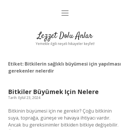
menüyü
Anasayfa
aç
Gizlilik Politikası
Lezzet Dolu Anlar
Yasal Uyarı
Yemekle ilgili neşeli hikayeler keşfet!
Hakkımızda
Etiket:
Bitkilerin sağlıklı büyümesi için yapılması
gerekenler nelerdir
Bitkiler Büyümek Için Nelere
Tarih: Eylül 23, 2024
Bitkinin büyümesi için ne gerekir? Çoğu bitkinin
suya, toprağa, güneşe ve havaya ihtiyacı vardır.
Ancak bu gereksinimler bitkiden bitkiye değişebilir.