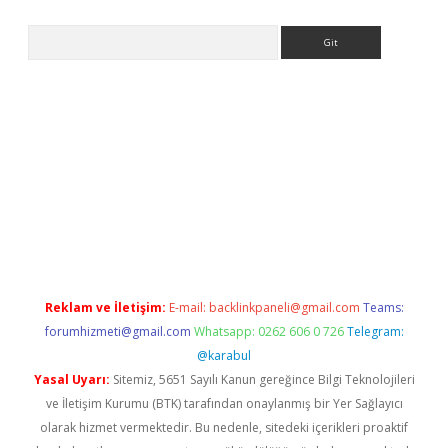
Arama
no/
betexpergir.net
Reklam ve İletişim:
E-mail:
backlinkpaneli@gmail.com
Teams:
forumhizmeti@gmail.com
Whatsapp: 0262 606 0 726
Telegram:
@karabul
Yasal Uyarı:
Sitemiz, 5651 Sayılı Kanun gereğince Bilgi Teknolojileri
ve İletişim Kurumu (BTK) tarafından onaylanmış bir Yer Sağlayıcı
olarak hizmet vermektedir. Bu nedenle, sitedeki içerikleri proaktif