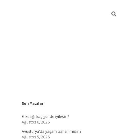
Sidebar
Son Yazılar
ilbet giriş
https://betexpergiris.casino/
bete
El kesiği kaç günde iyileşir ?
Ağustos 6, 2026
Avusturya’da yaşam pahalı mıdır ?
Ağustos 5, 2026