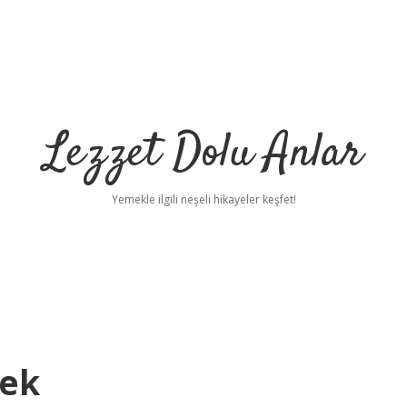
Lezzet Dolu Anlar
Yemekle ilgili neşeli hikayeler keşfet!
mek