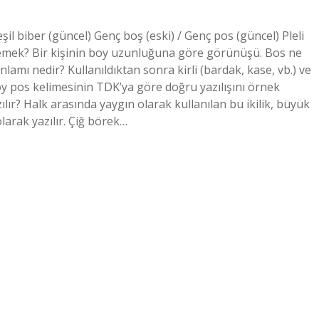
eşil biber (güncel) Genç boş (eski) / Genç pos (güncel) Pleli
demek? Bir kişinin boy uzunluğuna göre görünüşü. Bos ne
mı nedir? Kullanıldıktan sonra kirli (bardak, kase, vb.) ve
Boy pos kelimesinin TDK’ya göre doğru yazılışını örnek
azılır? Halk arasında yaygın olarak kullanılan bu ikilik, büyük
larak yazılır. Çiğ börek…