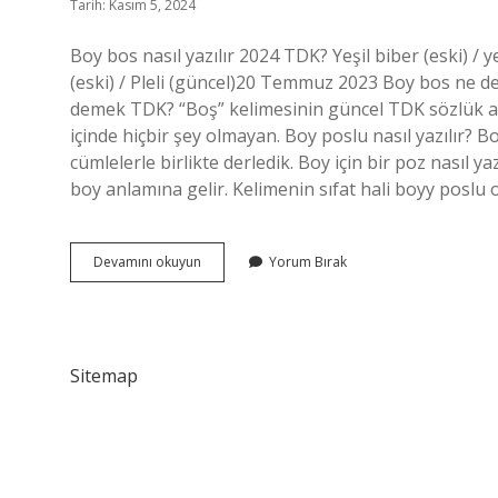
Tarih: Kasım 5, 2024
Boy bos nasıl yazılır 2024 TDK? Yeşil biber (eski) / y
(eski) / Pleli (güncel)20 Temmuz 2023 Boy bos ne 
demek TDK? “Boş” kelimesinin güncel TDK sözlük anla
içinde hiçbir şey olmayan. Boy poslu nasıl yazılır? 
cümlelerle birlikte derledik. Boy için bir poz nasıl y
boy anlamına gelir. Kelimenin sıfat hali boyy poslu o
Tdk
Devamını okuyun
Yorum Bırak
Boy
Bos
Ne
Demek
Sitemap