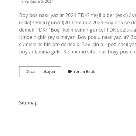
Tarih: Kasım 5, 2024
Boy bos nasıl yazılır 2024 TDK? Yeşil biber (eski) / y
(eski) / Pleli (güncel)20 Temmuz 2023 Boy bos ne 
demek TDK? “Boş” kelimesinin güncel TDK sözlük anla
içinde hiçbir şey olmayan. Boy poslu nasıl yazılır? 
cümlelerle birlikte derledik. Boy için bir poz nasıl y
boy anlamına gelir. Kelimenin sıfat hali boyy poslu o
Tdk
Devamını okuyun
Yorum Bırak
Boy
Bos
Ne
Demek
Sitemap