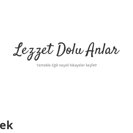
Lezzet Dolu Anlar
Yemekle ilgili neşeli hikayeler keşfet!
mek