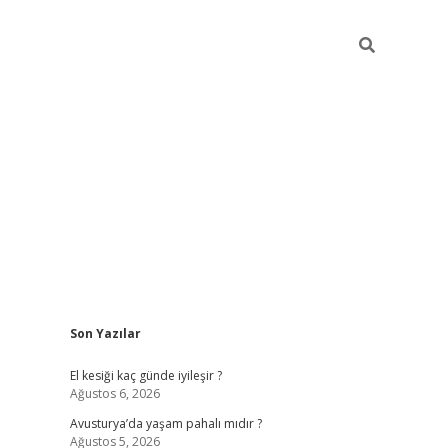
Sidebar
Son Yazılar
ilbet giriş
https://betexpergiris.casino/
betexp
El kesiği kaç günde iyileşir ?
Ağustos 6, 2026
Avusturya’da yaşam pahalı mıdır ?
Ağustos 5, 2026