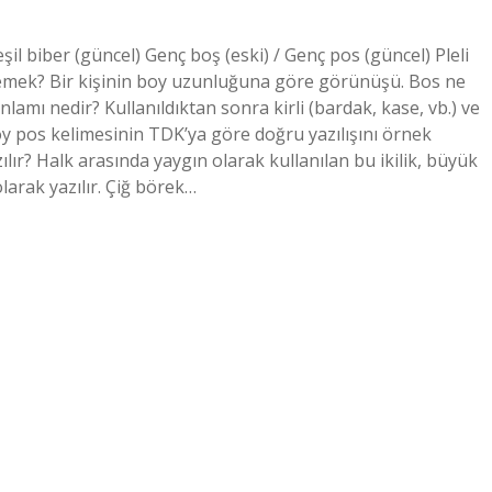
eşil biber (güncel) Genç boş (eski) / Genç pos (güncel) Pleli
demek? Bir kişinin boy uzunluğuna göre görünüşü. Bos ne
mı nedir? Kullanıldıktan sonra kirli (bardak, kase, vb.) ve
Boy pos kelimesinin TDK’ya göre doğru yazılışını örnek
azılır? Halk arasında yaygın olarak kullanılan bu ikilik, büyük
larak yazılır. Çiğ börek…