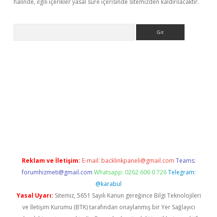
halinde, ilgili içerikler yasal süre içerisinde sitemizden kaldırılacaktır.
Arama
o/
betexpergir.net
Reklam ve İletişim:
E-mail:
backlinkpaneli@gmail.com
Teams:
forumhizmeti@gmail.com
Whatsapp: 0262 606 0 726
Telegram:
@karabul
Yasal Uyarı:
Sitemiz, 5651 Sayılı Kanun gereğince Bilgi Teknolojileri
ve İletişim Kurumu (BTK) tarafından onaylanmış bir Yer Sağlayıcı