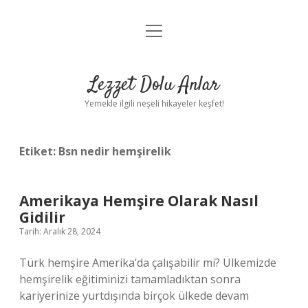
menüyü
Anasayfa
aç
Gizlilik Politikası
Lezzet Dolu Anlar
Yasal Uyarı
Yemekle ilgili neşeli hikayeler keşfet!
Hakkımızda
Etiket:
Bsn nedir hemşirelik
Amerikaya Hemşire Olarak Nasıl
Gidilir
Tarih: Aralık 28, 2024
Türk hemşire Amerika’da çalışabilir mi? Ülkemizde
hemşirelik eğitiminizi tamamladıktan sonra
kariyerinize yurtdışında birçok ülkede devam