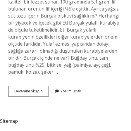
kaliteli bir lezzet sunar. 100 gramında 5,1 gram lif
bulunan ürünün lif içeriği %5’e eşittir. Ayrıca yağsız
süt tozu içerir. Burçak bisküvi sağlıklı mı? Herhangi
bir yiyecek ve içecek gibi Eti Burçak yulaflı kurabiye
de ölçülü tüketilmelidir. Eti Burçak yulaflı
kurabiyenin özellikleri diğer kurabiyelerden önemli
ölçüde farklıdır. Yulaf ezmesi yapısından dolayı
sağlığa zararlı olmadığı düşünülen kurabiyelerden
biridir. Burçak içinde ne var? Buğday unu, tam
buğday unu %25, bitkisel yağ (palmiye, ayçiçeği,
pamuk, kolza), şeker,…
Burçak
Devamını okuyun
Yorum Bırak
Buğday
Mıdır
Sitemap