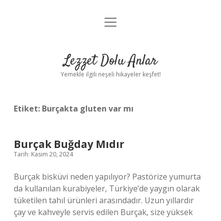
menüyü
Anasayfa
aç
Gizlilik Politikası
Lezzet Dolu Anlar
Yasal Uyarı
Yemekle ilgili neşeli hikayeler keşfet!
Hakkımızda
Etiket:
Burçakta gluten var mı
Burçak Buğday Mıdır
Tarih: Kasım 20, 2024
Burçak bisküvi neden yapılıyor? Pastörize yumurta
da kullanılan kurabiyeler, Türkiye’de yaygın olarak
tüketilen tahıl ürünleri arasındadır. Uzun yıllardır
çay ve kahveyle servis edilen Burçak, size yüksek