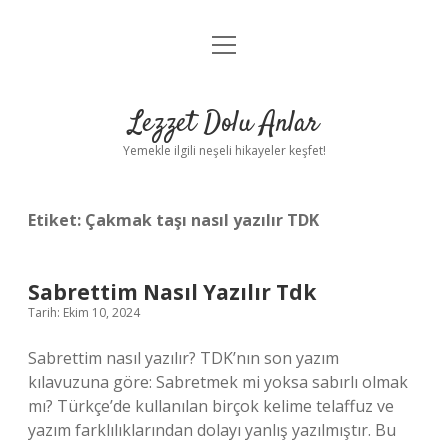
menüyü
Anasayfa
aç
Gizlilik Politikası
Lezzet Dolu Anlar
Yasal Uyarı
Yemekle ilgili neşeli hikayeler keşfet!
Hakkımızda
Etiket:
Çakmak taşı nasıl yazılır TDK
Sabrettim Nasıl Yazılır Tdk
Tarih: Ekim 10, 2024
Sabrettim nasıl yazılır? TDK’nın son yazım
kılavuzuna göre: Sabretmek mi yoksa sabırlı olmak
mı? Türkçe’de kullanılan birçok kelime telaffuz ve
yazım farklılıklarından dolayı yanlış yazılmıştır. Bu