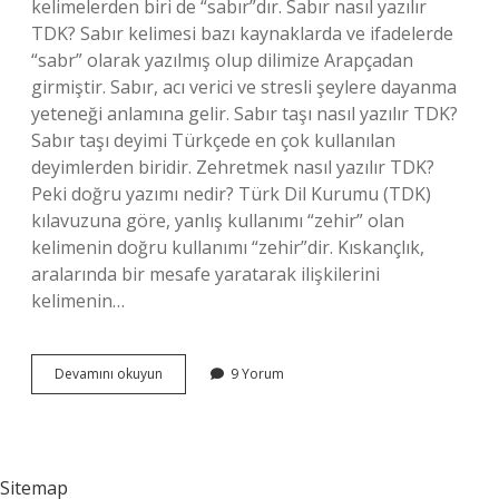
kelimelerden biri de “sabır”dır. Sabır nasıl yazılır
TDK? Sabır kelimesi bazı kaynaklarda ve ifadelerde
“sabr” olarak yazılmış olup dilimize Arapçadan
girmiştir. Sabır, acı verici ve stresli şeylere dayanma
yeteneği anlamına gelir. Sabır taşı nasıl yazılır TDK?
Sabır taşı deyimi Türkçede en çok kullanılan
deyimlerden biridir. Zehretmek nasıl yazılır TDK?
Peki doğru yazımı nedir? Türk Dil Kurumu (TDK)
kılavuzuna göre, yanlış kullanımı “zehir” olan
kelimenin doğru kullanımı “zehir”dir. Kıskançlık,
aralarında bir mesafe yaratarak ilişkilerini
kelimenin…
Sabrettim
Devamını okuyun
9 Yorum
Nasıl
Yazılır
Tdk
Sitemap