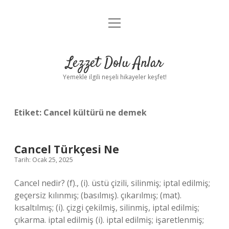
menüyü
Anasayfa
aç
Gizlilik Politikası
Lezzet Dolu Anlar
Yasal Uyarı
Yemekle ilgili neşeli hikayeler keşfet!
Hakkımızda
Etiket:
Cancel kültürü ne demek
Cancel Türkçesi Ne
Tarih: Ocak 25, 2025
Cancel nedir? (f)., (i). üstü çizili, silinmiş; iptal edilmiş;
geçersiz kılınmış; (basılmış). çıkarılmış; (mat).
kısaltılmış; (i). çizgi çekilmiş, silinmiş, iptal edilmiş;
çıkarma. iptal edilmiş (i). iptal edilmiş; işaretlenmiş;